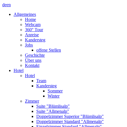
de
en
Allgemeines
Home
Webcam
360° Tour
Anreise
Kandersteg
Jobs
offene Stellen
Geschichte
Über uns
Kontakt
Hotel
Hotel
Team
Kandersteg
Sommer
Winter
Zimmer
Suite "Blümlisalp"
Suite "Allmenalp"
Doppelzimmer Superior "Blümlisalp"
Doppelzimmer Standard "Allmenalp"
Einzelzimmer Standard "Allmenalp"