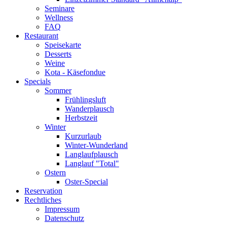
Seminare
Wellness
FAQ
Restaurant
Speisekarte
Desserts
Weine
Kota - Käsefondue
Specials
Sommer
Frühlingsluft
Wanderplausch
Herbstzeit
Winter
Kurzurlaub
Winter-Wunderland
Langlaufplausch
Langlauf "Total"
Ostern
Oster-Special
Reservation
Rechtliches
Impressum
Datenschutz