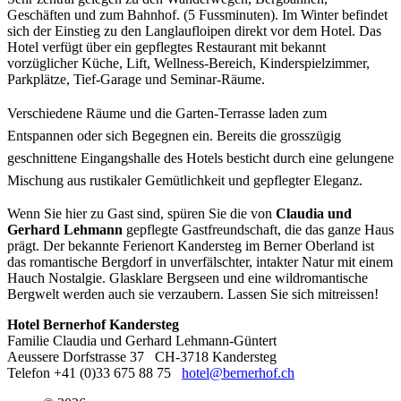
Geschäften und zum Bahnhof. (5 Fussminuten). Im Winter befindet
sich der Einstieg zu den Langlaufloipen direkt vor dem Hotel. Das
Hotel verfügt über ein gepflegtes Restaurant mit bekannt
vorzüglicher Küche, Lift, Wellness-Bereich, Kinderspielzimmer,
Parkplätze, Tief-Garage und Seminar-Räume.
V
erschiedene Räume und die Garten-Terrasse laden zum
Entspannen oder sich Begegnen ein. Bereits die grosszügig
geschnittene Eingangshalle des Hotels besticht durch eine gelungene
Mischung aus rustikaler Gemütlichkeit und gepflegter Eleganz.
Wenn Sie hier zu Gast sind, spüren Sie die von
Claudia und
Gerhard Lehmann
gepflegte Gastfreundschaft, die das ganze Haus
prägt. Der bekannte Ferienort Kandersteg im Berner Oberland ist
das romantische Bergdorf in unverfälschter, intakter Natur mit einem
Hauch Nostalgie. Glasklare Bergseen und eine wildromantische
Bergwelt werden auch sie verzaubern. Lassen Sie sich mitreissen!
Hotel Bernerhof Kandersteg
Familie Claudia und Gerhard Lehmann-Güntert
Aeussere Dorfstrasse 37
CH-3718 Kandersteg
Telefon +41 (0)33 675 88 75
hotel@bernerhof.ch