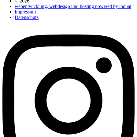
© 2026
webentwicklung, webdesign und hosting
powered by indual
Impressum
Datenschutz